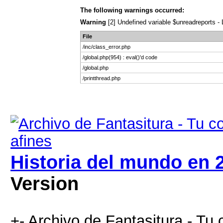
The following warnings occurred:
Warning
[2] Undefined variable $unreadreports - L
File
/inc/class_error.php
/global.php(954) : eval()'d code
/global.php
/printthread.php
Historia del mundo en 
Version
+- Archivo de Fantasitura - Tu 