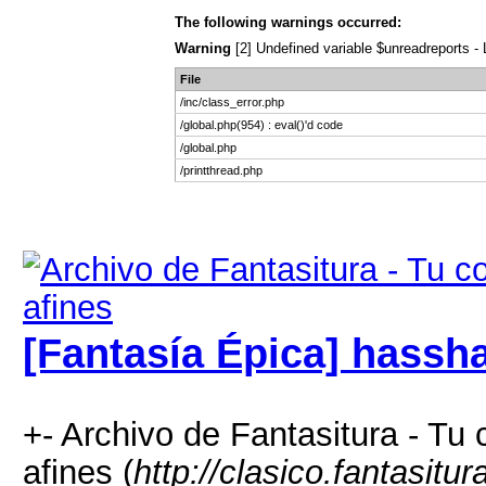
The following warnings occurred:
Warning
[2] Undefined variable $unreadreports - L
File
/inc/class_error.php
/global.php(954) : eval()'d code
/global.php
/printthread.php
[Fantasía Épica] hassh
+- Archivo de Fantasitura - Tu 
afines (
http://clasico.fantasitu