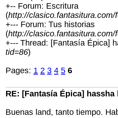
+-- Forum: Escritura
(
http://clasico.fantasitura.com
+--- Forum: Tus historias
(
http://clasico.fantasitura.com
+--- Thread: [Fantasía Épica] 
tid=86
)
Pages:
1
2
3
4
5
6
RE: [Fantasía Épica] hassha
Buenas land, tanto tiempo. H