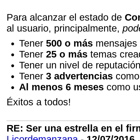
Para alcanzar el estado de
Com
al usuario, principalmente,
pode
Tener
500 o más
mensajes e
Tener
25 o más
temas cread
Tener un nivel de reputació
Tener
3 advertencias
como
Al menos 6 meses
como us
Éxitos a todos!
RE: Ser una estrella en el 
Licordemanzana
-
12/07/2016