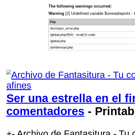
The following warnings occurred:
Warning
[2] Undefined variable $unreadreports - L
File
/inc/class_error.php
/global.php(954) : eval()'d code
/global.php
/printthread.php
Ser una estrella en el 
comentadores
- Printab
+- Archivo de Fantasitura - Tu 