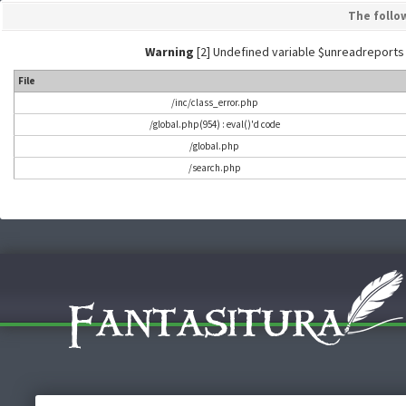
The follo
Warning
[2] Undefined variable $unreadreports - L
File
/inc/class_error.php
/global.php(954) : eval()'d code
/global.php
/search.php