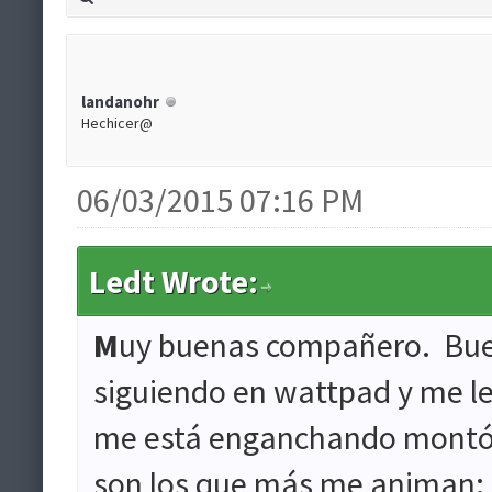
landanohr
Hechicer@
06/03/2015 07:16 PM
Ledt Wrote:
M
uy buenas compañero. Buen
siguiendo en wattpad y me leo
me está enganchando montón.
son los que más me animan: la