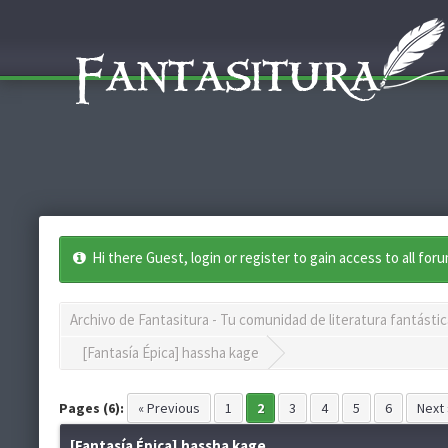
Hi there Guest, login or register to gain access to all for
Archivo de Fantasitura - Tu comunidad de literatura fantástic
[Fantasía Épica] hassha kage
Pages (6):
« Previous
1
2
3
4
5
6
Next 
[Fantasía Épica] hassha kage