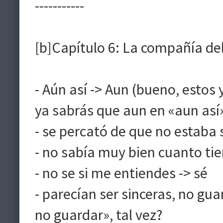
-----------
[b]Capítulo 6: La compañía de
- Aún así -> Aun (bueno, estos 
ya sabrás que aun en «aun así» 
- se percató de que no estaba s
- no sabía muy bien cuanto ti
- no se si me entiendes -> sé
- parecían ser sinceras, no gua
no guardar», tal vez?