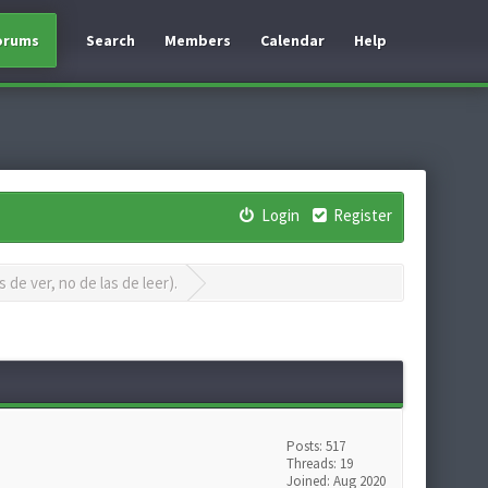
orums
Search
Members
Calendar
Help
Login
Register
s de ver, no de las de leer).
Posts: 517
Threads: 19
Joined: Aug 2020