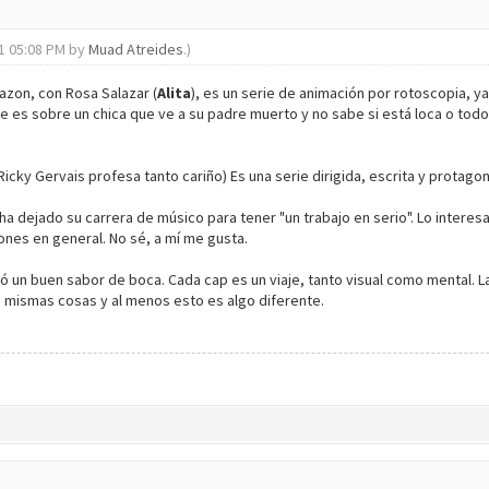
21 05:08 PM by
Muad Atreides
.)
zon, con Rosa Salazar (
Alita
), es un serie de animación por rotoscopia, y
nte es sobre un chica que ve a su padre muerto y no sabe si está loca o t
 Ricky Gervais profesa tanto cariño) Es una serie dirigida, escrita y protag
a dejado su carrera de músico para tener "un trabajo en serio". Lo interes
iones en general. No sé, a mí me gusta.
un buen sabor de boca. Cada cap es un viaje, tanto visual como mental. La
 mismas cosas y al menos esto es algo diferente.