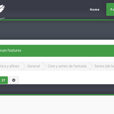
Home
F
forum features
tica y afines
General
Cine y series de fantasía
Series (de la
27