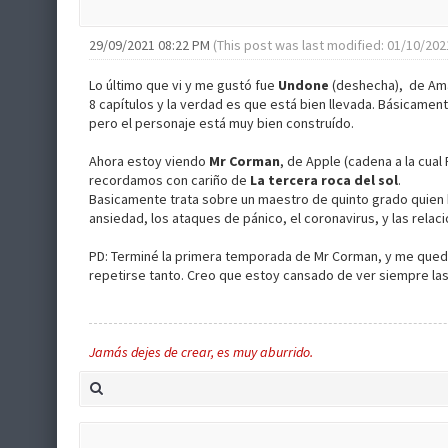
29/09/2021 08:22 PM
(This post was last modified: 01/10/20
Lo último que vi y me gustó fue
Undone
(deshecha), de Ama
8 capítulos y la verdad es que está bien llevada. Básicame
pero el personaje está muy bien construído.
Ahora estoy viendo
Mr Corman
, de Apple (cadena a la cual
recordamos con cariño de
La tercera roca del sol
.
Basicamente trata sobre un maestro de quinto grado quien h
ansiedad, los ataques de pánico, el coronavirus, y las relac
PD: Terminé la primera temporada de Mr Corman, y me quedó 
repetirse tanto. Creo que estoy cansado de ver siempre las
Jamás dejes de crear, es muy aburrido.