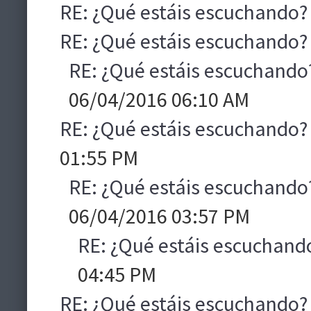
RE: ¿Qué estáis escuchando?
RE: ¿Qué estáis escuchando?
RE: ¿Qué estáis escuchando
06/04/2016 06:10 AM
RE: ¿Qué estáis escuchando?
01:55 PM
RE: ¿Qué estáis escuchando
06/04/2016 03:57 PM
RE: ¿Qué estáis escuchand
04:45 PM
RE: ¿Qué estáis escuchando?