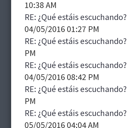
10:38 AM
RE: ¿Qué estáis escuchando?
04/05/2016 01:27 PM
RE: ¿Qué estáis escuchando?
PM
RE: ¿Qué estáis escuchando?
04/05/2016 08:42 PM
RE: ¿Qué estáis escuchando?
PM
RE: ¿Qué estáis escuchando?
05/05/2016 04:04 AM