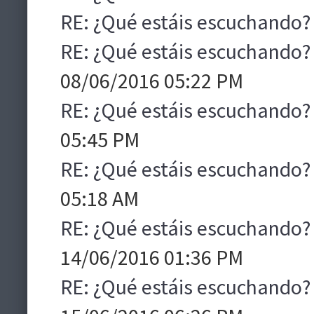
RE: ¿Qué estáis escuchando?
RE: ¿Qué estáis escuchando?
08/06/2016 05:22 PM
RE: ¿Qué estáis escuchando?
05:45 PM
RE: ¿Qué estáis escuchando?
05:18 AM
RE: ¿Qué estáis escuchando?
14/06/2016 01:36 PM
RE: ¿Qué estáis escuchando?