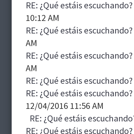
RE: ¿Qué estáis escuchando?
10:12 AM
RE: ¿Qué estáis escuchando?
AM
RE: ¿Qué estáis escuchando?
AM
RE: ¿Qué estáis escuchando?
RE: ¿Qué estáis escuchando?
12/04/2016 11:56 AM
RE: ¿Qué estáis escuchando
RE: ¿Qué estáis escuchando?