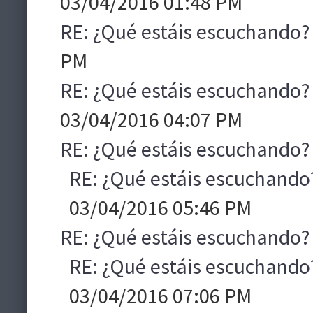
03/04/2016 01:48 PM
RE: ¿Qué estáis escuchando?
PM
RE: ¿Qué estáis escuchando?
03/04/2016 04:07 PM
RE: ¿Qué estáis escuchando?
RE: ¿Qué estáis escuchando
03/04/2016 05:46 PM
RE: ¿Qué estáis escuchando?
RE: ¿Qué estáis escuchando
03/04/2016 07:06 PM