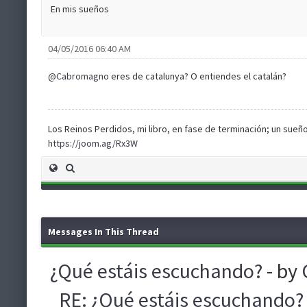
En mis sueños
04/05/2016 06:40 AM
@Cabromagno
eres de catalunya? O entiendes el catalán?
Los Reinos Perdidos, mi libro, en fase de terminación; un sue
https://joom.ag/Rx3W
Messages In This Thread
¿Qué estáis escuchando?
- by
RE: ¿Qué estáis escuchando?