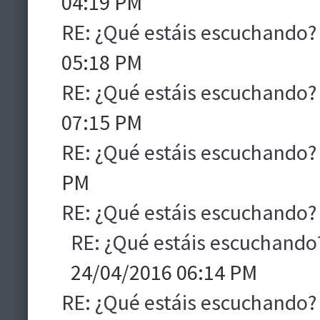
04:19 PM
RE: ¿Qué estáis escuchando?
05:18 PM
RE: ¿Qué estáis escuchando?
07:15 PM
RE: ¿Qué estáis escuchando?
PM
RE: ¿Qué estáis escuchando?
RE: ¿Qué estáis escuchando
24/04/2016 06:14 PM
RE: ¿Qué estáis escuchando?