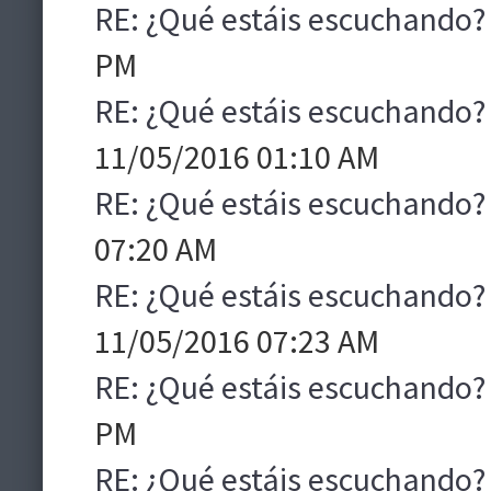
RE: ¿Qué estáis escuchando?
PM
RE: ¿Qué estáis escuchando?
11/05/2016 01:10 AM
RE: ¿Qué estáis escuchando?
07:20 AM
RE: ¿Qué estáis escuchando?
11/05/2016 07:23 AM
RE: ¿Qué estáis escuchando?
PM
RE: ¿Qué estáis escuchando?