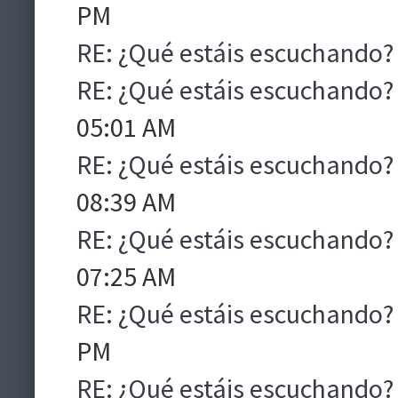
PM
RE: ¿Qué estáis escuchando?
RE: ¿Qué estáis escuchando?
05:01 AM
RE: ¿Qué estáis escuchando?
08:39 AM
RE: ¿Qué estáis escuchando?
07:25 AM
RE: ¿Qué estáis escuchando?
PM
RE: ¿Qué estáis escuchando?