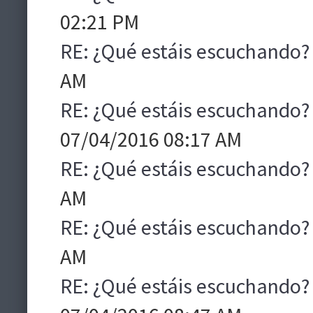
02:21 PM
RE: ¿Qué estáis escuchando?
AM
RE: ¿Qué estáis escuchando?
07/04/2016 08:17 AM
RE: ¿Qué estáis escuchando?
AM
RE: ¿Qué estáis escuchando?
AM
RE: ¿Qué estáis escuchando?