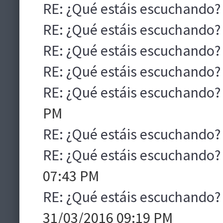
RE: ¿Qué estáis escuchando?
RE: ¿Qué estáis escuchando?
RE: ¿Qué estáis escuchando?
RE: ¿Qué estáis escuchando?
RE: ¿Qué estáis escuchando?
PM
RE: ¿Qué estáis escuchando?
RE: ¿Qué estáis escuchando?
07:43 PM
RE: ¿Qué estáis escuchando?
31/03/2016 09:19 PM