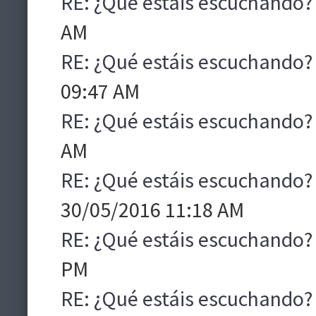
RE: ¿Qué estáis escuchando?
AM
RE: ¿Qué estáis escuchando?
09:47 AM
RE: ¿Qué estáis escuchando?
AM
RE: ¿Qué estáis escuchando?
30/05/2016 11:18 AM
RE: ¿Qué estáis escuchando?
PM
RE: ¿Qué estáis escuchando?