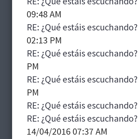
RE: ¿Qué estáis escuchando?
09:48 AM
RE: ¿Qué estáis escuchando?
02:13 PM
RE: ¿Qué estáis escuchando?
PM
RE: ¿Qué estáis escuchando?
PM
RE: ¿Qué estáis escuchando?
RE: ¿Qué estáis escuchando?
14/04/2016 07:37 AM