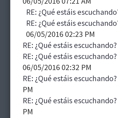
06/05/2016 07:21 AM
RE: ¿Qué estáis escuchando
RE: ¿Qué estáis escuchando
06/05/2016 02:23 PM
RE: ¿Qué estáis escuchando?
RE: ¿Qué estáis escuchando?
06/05/2016 02:32 PM
RE: ¿Qué estáis escuchando?
PM
RE: ¿Qué estáis escuchando?
PM