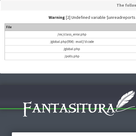
The follo
Warning
[2] Undefined variable $unreadreports - L
File
/inc/class_error.php
/global.php(954) : eval()'d code
/global.php
/polls.php