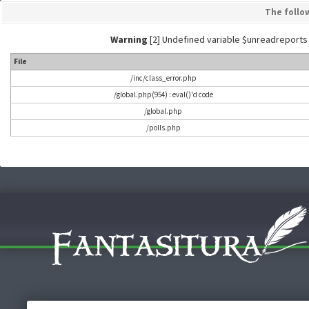
The follo
Warning
[2] Undefined variable $unreadreports - L
File
/inc/class_error.php
/global.php(954) : eval()'d code
/global.php
/polls.php