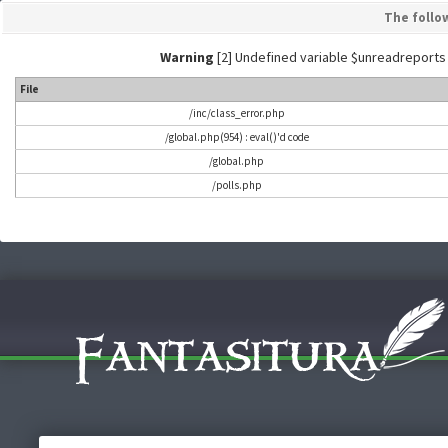
The follo
Warning
[2] Undefined variable $unreadreports - L
File
/inc/class_error.php
/global.php(954) : eval()'d code
/global.php
/polls.php