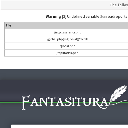
The follo
Warning
[2] Undefined variable $unreadreports - L
File
/inc/class_error.php
/global.php(954) : eval()'d code
/global.php
/reputation.php