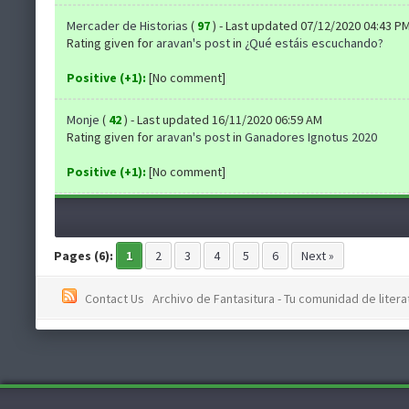
Mercader de Historias
(
97
) - Last updated 07/12/2020 04:43 P
Rating given for
aravan's post
in
¿Qué estáis escuchando?
Positive (+1):
[No comment]
Monje
(
42
) - Last updated 16/11/2020 06:59 AM
Rating given for
aravan's post
in
Ganadores Ignotus 2020
Positive (+1):
[No comment]
Pages (6):
1
2
3
4
5
6
Next »
Contact Us
Archivo de Fantasitura - Tu comunidad de literat