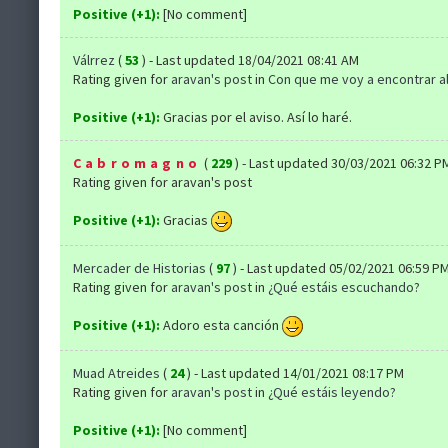
Positive (+1):
[No comment]
Válrrez
(
53
) - Last updated 18/04/2021 08:41 AM
Rating given for
aravan's post
in
Con que me voy a encontrar al
Positive (+1):
Gracias por el aviso. Así lo haré.
Cabromagno
(
229
) - Last updated 30/03/2021 06:32 P
Rating given for aravan's post
Positive (+1):
Gracias
Mercader de Historias
(
97
) - Last updated 05/02/2021 06:59 P
Rating given for
aravan's post
in
¿Qué estáis escuchando?
Positive (+1):
Adoro esta canción
Muad Atreides
(
24
) - Last updated 14/01/2021 08:17 PM
Rating given for
aravan's post
in
¿Qué estáis leyendo?
Positive (+1):
[No comment]