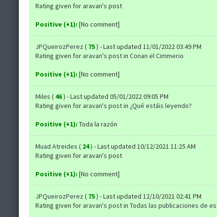
Rating given for aravan's post
Positive (+1):
[No comment]
JPQueirozPerez
(
75
) - Last updated 11/01/2022 03:49 PM
Rating given for
aravan's post
in
Conan el Cimmerio
Positive (+1):
[No comment]
Miles
(
46
) - Last updated 05/01/2022 09:05 PM
Rating given for
aravan's post
in
¿Qué estáis leyendo?
Positive (+1):
Toda la razón
Muad Atreides
(
24
) - Last updated 10/12/2021 11:25 AM
Rating given for aravan's post
Positive (+1):
[No comment]
JPQueirozPerez
(
75
) - Last updated 12/10/2021 02:41 PM
Rating given for
aravan's post
in
Todas las publicaciones de es