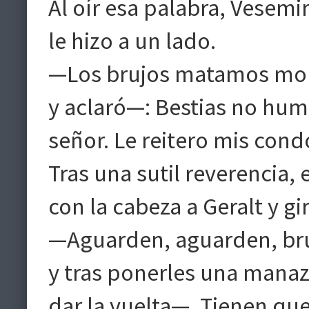
Al oír esa palabra, Vesemi
le hizo a un lado.
—Los brujos matamos mons
y aclaró—: Bestias no huma
señor. Le reitero mis cond
Tras una sutil reverencia, 
con la cabeza a Geralt y gi
—Aguarden, aguarden, bruj
y tras ponerles una manaz
dar la vuelta—. Tienen qu