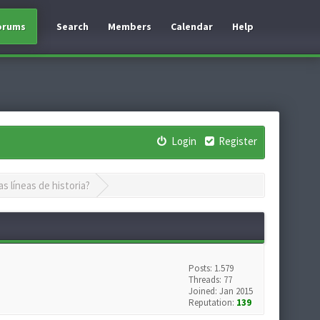
orums
Search
Members
Calendar
Help
Login
Register
s líneas de historia?
Posts: 1.579
Threads: 77
Joined: Jan 2015
Reputation:
139