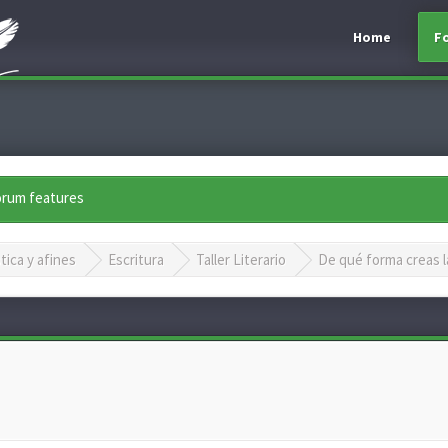
Home
F
forum features
tica y afines
Escritura
Taller Literario
De qué forma creas la