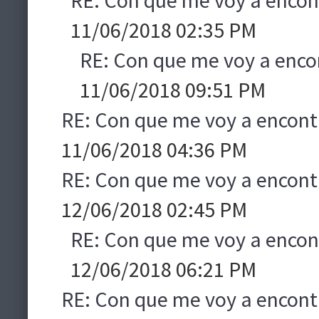
RE: Con que me voy a encont
11/06/2018 02:35 PM
RE: Con que me voy a encon
11/06/2018 09:51 PM
RE: Con que me voy a encontr
11/06/2018 04:36 PM
RE: Con que me voy a encontr
12/06/2018 02:45 PM
RE: Con que me voy a encont
12/06/2018 06:21 PM
RE: Con que me voy a encontr