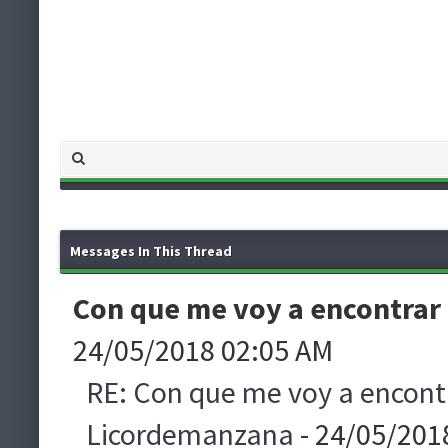
Messages In This Thread
Con que me voy a encontrar 
24/05/2018 02:05 AM
RE: Con que me voy a encontr
Licordemanzana
- 24/05/201