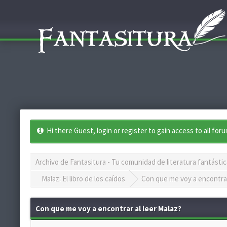
Hi there Guest, login or register to gain access to all for
Archivo de Fantasitura - Tu comunidad de literatura fantástic
Malaz: El libro de los caídos
Con que me voy a encontrar
Con que me voy a encontrar al leer Malaz?