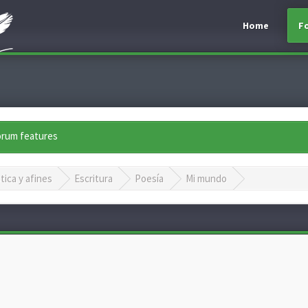
Home
F
forum features
tica y afines
Escritura
Poesía
Mi mundo