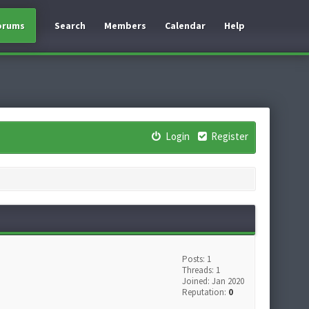
orums
Search
Members
Calendar
Help
Login
Register
Posts: 1
Threads: 1
Joined: Jan 2020
Reputation:
0