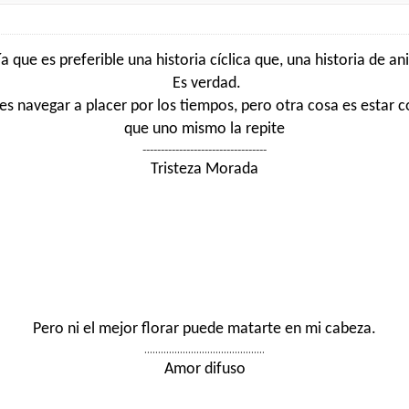
a que es preferible una historia cíclica que, una historia de an
Es verdad.
 navegar a placer por los tiempos, pero otra cosa es estar co
que uno mismo la repite
----------------------------------
Tristeza Morada
Pero ni el mejor florar puede matarte en mi cabeza.
............................................
Amor difuso