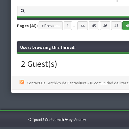
Pages (48):
« Previous
1
…
44
45
46
47
4
Users browsing this thread:
2 Guest(s)
Contact Us
Archivo de Fantasitura - Tu comunidad de literat
© 1point8 Crafted with ❤ by iAndrew