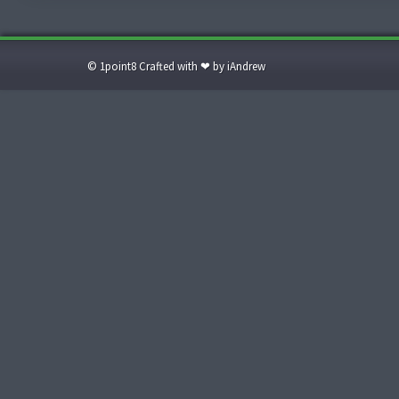
© 1point8 Crafted with ❤ by iAndrew