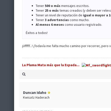
Tener
500 o más
mensajes escritos.
Tener
25 o más
temas creados (y deben ser relevan
Tener un nivel de reputación de
igual o mayor a 1
Tener
3 advertencias
como mucho.
Al menos 6 meses
como usuario registrado.
Éxitos a todos!
¡Ufffff...! ¡Todavía me falta mucho camino por recorrer, per
La Pluma Mata más que la Espada...
Duncan Idaho
Kwisatz Haderach