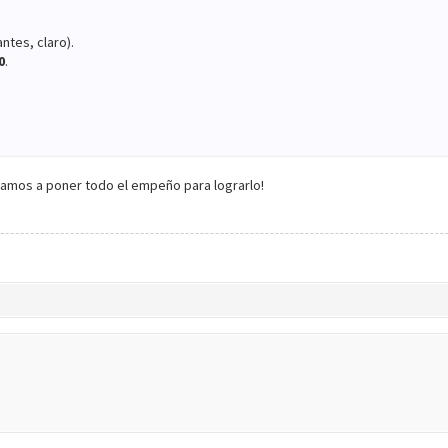
tes, claro).
0
.
o vamos a poner todo el empeño para lograrlo!