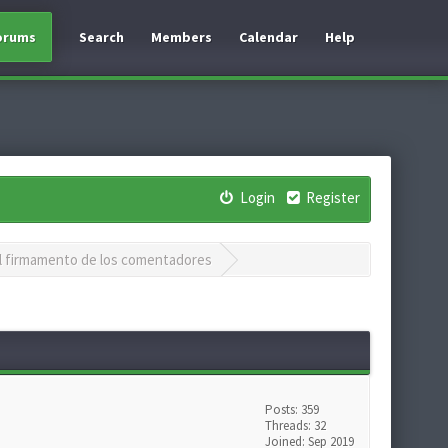
orums
Search
Members
Calendar
Help
Login
Register
 el firmamento de los comentadores
Posts: 359
Threads: 32
Joined: Sep 2019