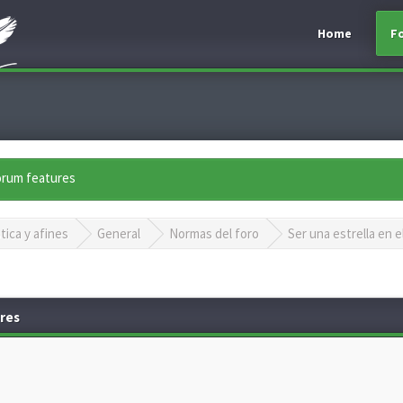
Home
F
forum features
tica y afines
General
Normas del foro
Ser una estrella en
res