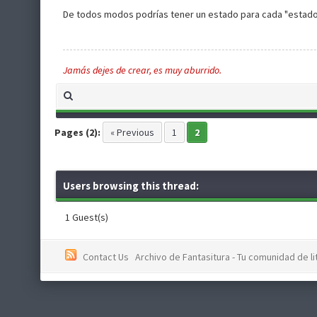
De todos modos podrías tener un estado para cada "estado d
Jamás dejes de crear, es muy aburrido.
Pages (2):
« Previous
1
2
Users browsing this thread:
1 Guest(s)
Contact Us
Archivo de Fantasitura - Tu comunidad de li