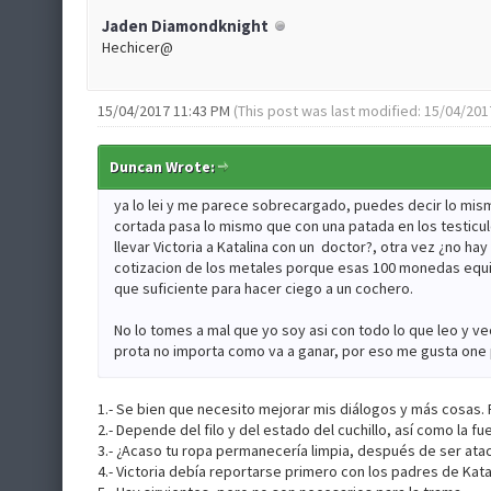
Jaden Diamondknight
Hechicer@
15/04/2017 11:43 PM
(This post was last modified: 15/04/20
Duncan Wrote:
ya lo lei y me parece sobrecargado, puedes decir lo mis
cortada pasa lo mismo que con una patada en los testicu
llevar Victoria a Katalina con un doctor?, otra vez ¿no hay
cotizacion de los metales porque esas 100 monedas equi
que suficiente para hacer ciego a un cochero.
No lo tomes a mal que yo soy asi con todo lo que leo y 
prota no importa como va a ganar, por eso me gusta one p
1.- Se bien que necesito mejorar mis diálogos y más cosas. P
2.- Depende del filo y del estado del cuchillo, así como la fue
3.- ¿Acaso tu ropa permanecería limpia, después de ser ata
4.- Victoria debía reportarse primero con los padres de Kata