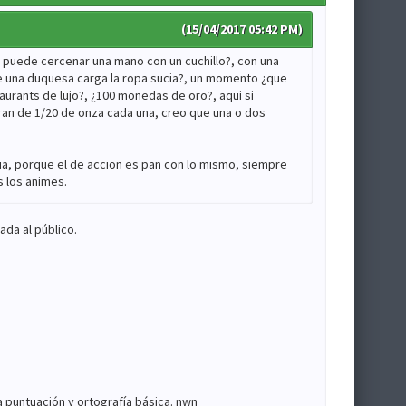
(15/04/2017 05:42 PM)
 puede cercenar una mano con un cuchillo?, con una
e una duquesa carga la ropa sucia?, un momento ¿que
taurants de lujo?, ¿100 monedas de oro?, aqui si
an de 1/20 de onza cada una, creo que una o dos
ia, porque el de accion es pan con lo mismo, siempre
s los animes.
ada al público.
 puntuación y ortografía básica. nwn