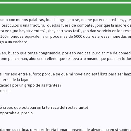
ismo con menos palabras, los dialogos, no sè, no me parecen creibles, ¿se
 testiculos o una fractura, quedas fuera de combate, ¿por que la madre d
tra vez ¿no hay sirvientes?, ¿hay carrozas taxi?, ¿no dan servicio en los res
s 100 monedas equivalen a un poco mas de 5000 dolares si esas monedas er
go a un cochero.
y veo, busco que tenga congruencia, por eso veo casi puro anime de comed
one punch man, ahorra el relleno que te lleva a lo mismo que pasa en todo
 Por eso entré al foro; porque se que mi novela no está lista para ser lanz
fuerza de la tajada.
atacada por un grupo de asaltantes?
talina.
qué crees que estaban en la terraza del restaurante?
importaba el precio.
me su critica, pero preferiría tomar consejos de alguien quien sí supiera