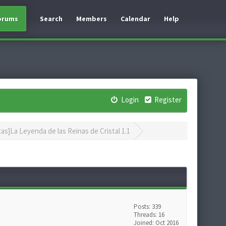
orums
Search
Members
Calendar
Help
Login
Register
as]La Leyenda de las Reinas de Cristal 1.1
Posts: 339
Threads: 16
Joined: Oct 2016