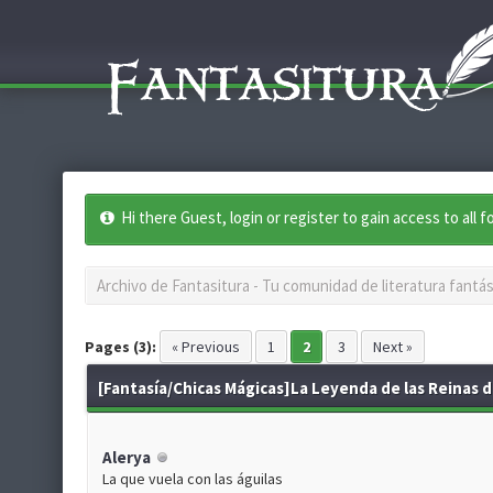
Hi there Guest, login or register to gain access to all 
Archivo de Fantasitura - Tu comunidad de literatura fantás
Pages (3):
« Previous
1
2
3
Next »
[Fantasía/Chicas Mágicas]La Leyenda de las Reinas de
Alerya
La que vuela con las águilas