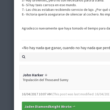
5.- Hay sirvientes, pero no son necesarios para la trama.
6.- Sí hay taxis carroza en ese mundo.
7.- Las chicas estaban recibiendo servicio de lujo. ¿Por qué
8.- Victoria quería asegurarse de silenciar al cochero. No im
Agradezco nuevamente que haya tomado el tiempo para darme 
«No hay nada que ganar, cuando no hay nada que per
John Harker
Tripulación del Thousand Sunny
16/04/2017 10:07 AM
(This post was last modified: 16/04/20
Jaden Diamondknight Wrote: