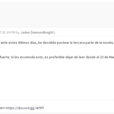
17 01:39 PM by
Jaden Diamondknight
.)
nte estos últimos días, he decidido postear la tercera parte de la novela
erte. Si les incomoda esto, es preferible dejar de leer desde el 23 de Marz
der»
https://discord.gg/4r9TF