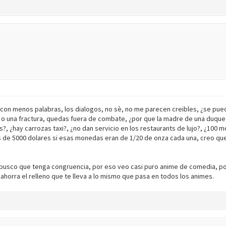
con menos palabras, los dialogos, no sè, no me parecen creibles, ¿se pue
 o una fractura, quedas fuera de combate, ¿por que la madre de una duque
es?, ¿hay carrozas taxi?, ¿no dan servicio en los restaurants de lujo?, ¿100 
de 5000 dolares si esas monedas eran de 1/20 de onza cada una, creo que
, busco que tenga congruencia, por eso veo casi puro anime de comedia, po
horra el relleno que te lleva a lo mismo que pasa en todos los animes.