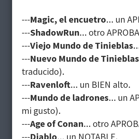
---
Magic, el encuetro
... un 
---
ShadowRun
... otro APROB
---
Viejo Mundo de Tinieblas
.
---
Nuevo Mundo de Tinieblas
traducido).
---
Ravenloft
... un BIEN alto.
---
Mundo de ladrones
... un 
mi gusto).
---
Age of Conan
... otro APRO
---
Diablo
... un NOTABLE.