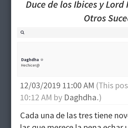
Duce de los Ibices y Lord
Otros Suc
Daghdha
Hechicer@
12/03/2019 11:00 AM
(This po
10:12 AM by
Daghdha
.)
Cada una de las tres tiene nove
las que merece la pena echar u