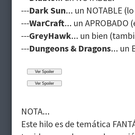
---
Dark Sun
... un NOTABLE (lo
---
WarCraft
... un APROBADO 
---
GreyHawk
... un bien (tamb
---
Dungeons & Dragons
... un
NOTA...
Este hilo es de temática FANT