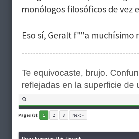
monólogos filosóficos de vez 
Eso sí, Geralt f""a muchísim
Te equivocaste, brujo. Confund
reflejadas en la superficie de
Pages (3):
1
2
3
Next »
Users browsing this thread: